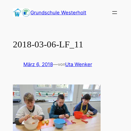
Zum
Grundschule Westerholt
Inhalt
springen
2018-03-06-LF_11
März 6, 2018
—
Uta Wenker
von