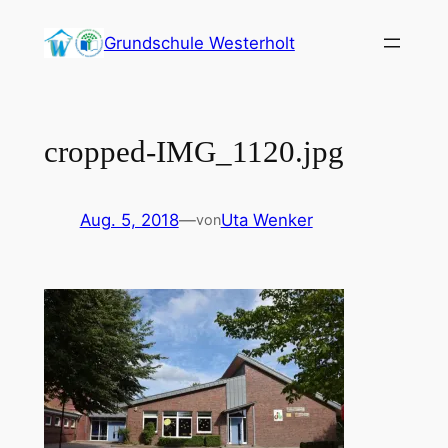
Zum
Grundschule Westerholt
Inhalt
springen
cropped-IMG_1120.jpg
Aug. 5, 2018
—
Uta Wenker
von