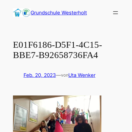
Zum
Grundschule Westerholt
Inhalt
springen
E01F6186-D5F1-4C15-
BBE7-B92658736FA4
Feb. 20, 2023
—
Uta Wenker
von