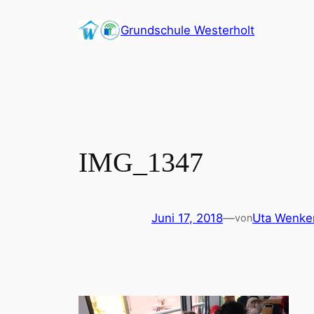
Zum
Grundschule Westerholt
Inhalt
springen
IMG_1347
Juni 17, 2018
—
Uta Wenke
von