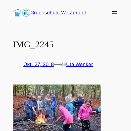
Zum
Grundschule Westerholt
Inhalt
springen
IMG_2245
Okt. 27, 2018
—
Uta Wenker
von