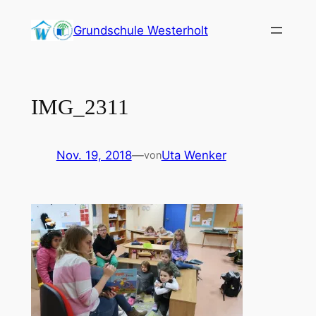
Zum
Grundschule Westerholt
Inhalt
springen
IMG_2311
Nov. 19, 2018
—
Uta Wenker
von