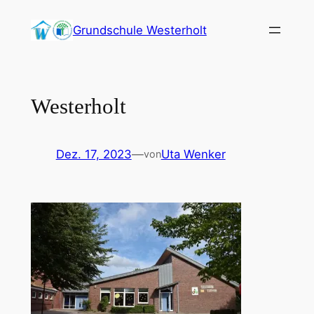
Zum
Grundschule Westerholt
Inhalt
springen
Westerholt
Dez. 17, 2023
—
Uta Wenker
von