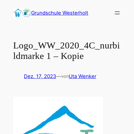
Zum
Grundschule Westerholt
Inhalt
springen
Logo_WW_2020_4C_nurbi
ldmarke 1 – Kopie
Dez. 17, 2023
—
Uta Wenker
von