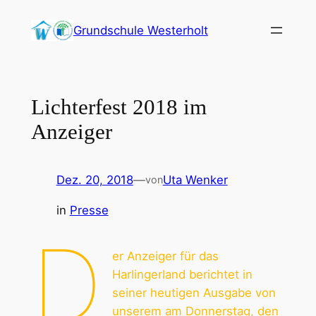
Zum
Grundschule Westerholt
Inhalt
springen
Lichterfest 2018 im
Anzeiger
Dez. 20, 2018
—
Uta Wenker
von
in
Presse
D
er Anzeiger für das
Harlingerland berichtet in
seiner heutigen Ausgabe von
unserem am Donnerstag, den