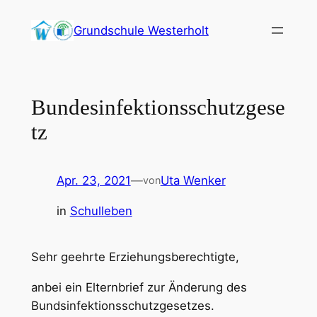
Zum
Grundschule Westerholt
Inhalt
springen
Bundesinfektionsschutzgese
tz
Apr. 23, 2021
—
Uta Wenker
von
in
Schulleben
Sehr geehrte Erziehungsberechtigte,
anbei ein Elternbrief zur Änderung des
Bundsinfektionsschutzgesetzes.