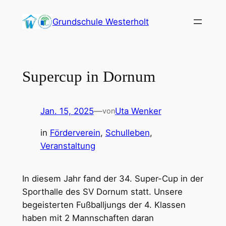
Zum
Grundschule Westerholt
Inhalt
springen
Supercup in Dornum
Jan. 15, 2025
—
Uta Wenker
von
in
Förderverein
, 
Schulleben
, 
Veranstaltung
In diesem Jahr fand der 34. Super-Cup in der
Sporthalle des SV Dornum statt. Unsere
begeisterten Fußballjungs der 4. Klassen
haben mit 2 Mannschaften daran