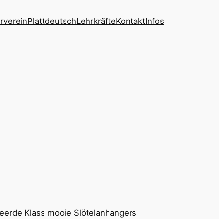
rverein
Plattdeutsch
Lehrkräfte
Kontakt
Infos
 veerde Klass mooie Slötelanhangers