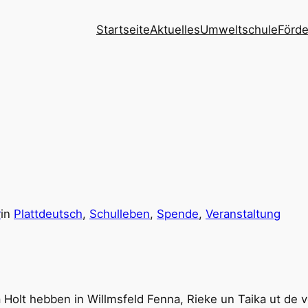
Startseite
Aktuelles
Umweltschule
Förde
r
in
Plattdeutsch
, 
Schulleben
, 
Spende
, 
Veranstaltung
 Holt hebben in Willmsfeld Fenna, Rieke un Taika ut de