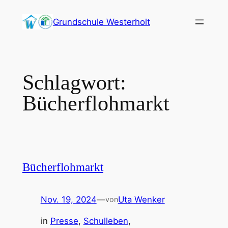
Zum
Grundschule Westerholt
Inhalt
springen
Schlagwort:
Bücherflohmarkt
Bücherflohmarkt
Nov. 19, 2024
—
Uta Wenker
von
in
Presse
, 
Schulleben
, 