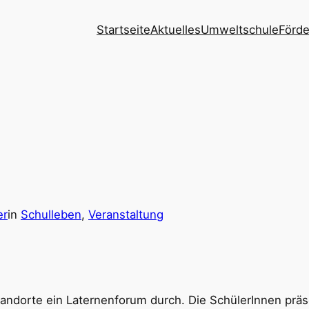
Startseite
Aktuelles
Umweltschule
Förde
er
in
Schulleben
, 
Veranstaltung
andorte ein Laternenforum durch. Die SchülerInnen präse