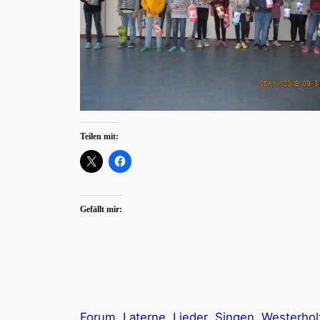
Teilen mit:
Gefällt mir:
Forum
Laterne
Lieder
Singen
Westerhol