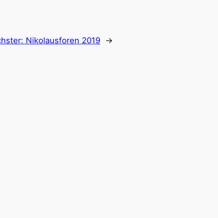
hster:
Nikolausforen 2019
→