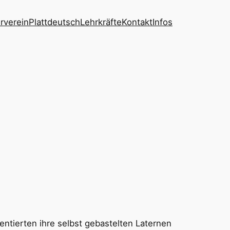
rverein
Plattdeutsch
Lehrkräfte
Kontakt
Infos
ntierten ihre selbst gebastelten Laternen