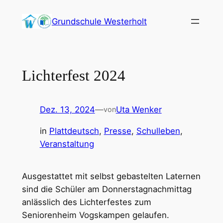
Zum
Grundschule Westerholt
Inhalt
springen
Lichterfest 2024
Dez. 13, 2024
—
Uta Wenker
von
in
Plattdeutsch
, 
Presse
, 
Schulleben
, 
Veranstaltung
Ausgestattet mit selbst gebastelten Laternen
sind die Schüler am Donnerstagnachmittag
anlässlich des Lichterfestes zum
Seniorenheim Vogskampen gelaufen.