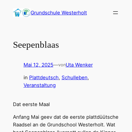
Zum
Grundschule Westerholt
Inhalt
springen
Seepenblaas
Mai 12, 2025
—
Uta Wenker
von
in
Plattdeutsch
, 
Schulleben
, 
Veranstaltung
Dat eerste Maal
Anfang Mai geev dat de eerste plattdüütsche
Raadsel an de Grundschool Westerholt. Wat