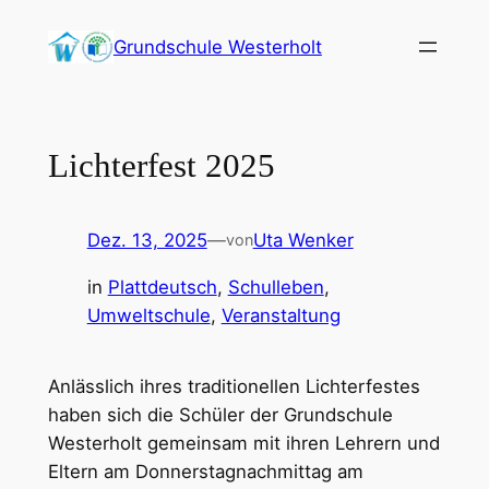
Zum
Grundschule Westerholt
Inhalt
springen
Lichterfest 2025
Dez. 13, 2025
—
Uta Wenker
von
in
Plattdeutsch
, 
Schulleben
, 
Umweltschule
, 
Veranstaltung
Anlässlich ihres traditionellen Lichterfestes
haben sich die Schüler der Grundschule
Westerholt gemeinsam mit ihren Lehrern und
Eltern am Donnerstagnachmittag am